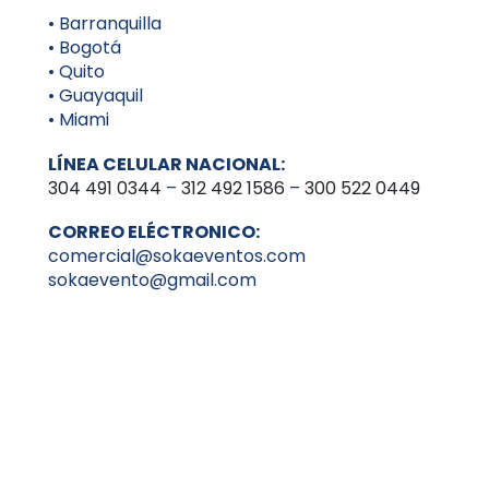
• Barranquilla
• Bogotá
• Quito
• Guayaquil
• Miami
LÍNEA CELULAR NACIONAL:
304 491 0344
–
312 492 1586
–
300 522 0449
CORREO ELÉCTRONICO:
comercial@sokaeventos.com
sokaevento@gmail.com